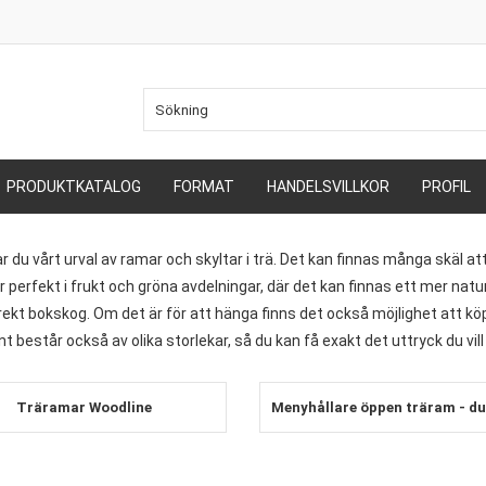
PRODUKTKATALOG
FORMAT
HANDELSVILLKOR
PROFIL
ar du vårt urval av ramar och skyltar i trä. Det kan finnas många skäl a
 perfekt i frukt och gröna avdelningar, där det kan finnas ett mer natur
 rekt bokskog. Om det är för att hänga finns det också möjlighet att
t består också av olika storlekar, så du kan få exakt det uttryck du vill
Träramar Woodline