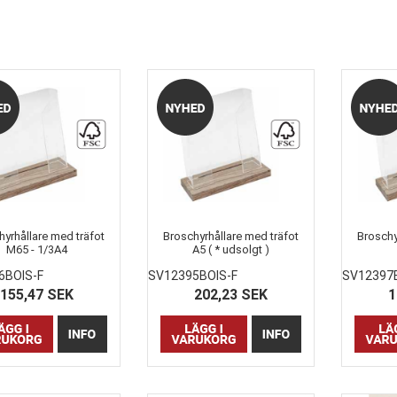
yrhållare med träfot
Broschyrhållare med träfot
Broschy
M65 - 1/3A4
A5 ( * udsolgt )
6BOIS-F
SV12395BOIS-F
SV12397
155,47 SEK
202,23 SEK
1