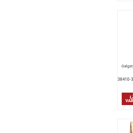
Galgstä
38410-