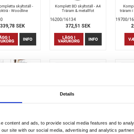
mpletta skyltställ -
Komplett BD skyltställ - A4
Komple
okträ - Woodline
Träram & metallfot
träram i
10
16200/16134
19700/1
339,78 SEK
372,51 SEK
2
Details
am - A5, A4, A3, A2
Litet fotstöd till A5+A4
Stort 
woodline träramar (1 par)
woo
e content and ads, to provide social media features and to analy
25882-11
25880-11
 our site with our social media, advertising and analytics partn