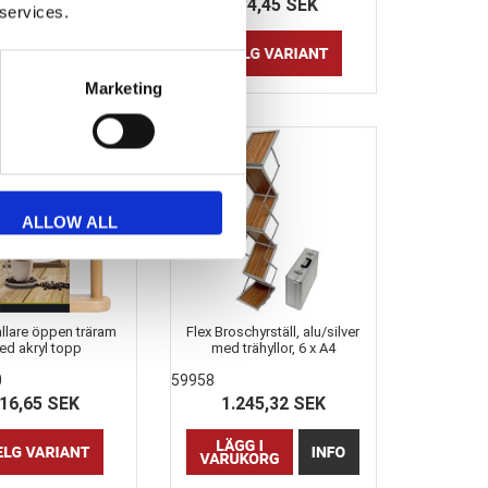
01,31 SEK
284,45 SEK
 services.
Marketing
ALLOW ALL
llare öppen träram
Flex Broschyrställ, alu/silver
ed akryl topp
med trähyllor, 6 x A4
0
59958
16,65 SEK
1.245,32 SEK