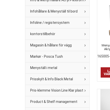
Info & Meny/hållare Acryl Plexirom
Infohållare & Menyställ til bord
Infoline / registersystem
kontorstillbehör
Magasin & hållare för vägg
Meny/
Akr
165005
Markør - Posca Tush
Menyställ i metal
Prisskylt & Info Black Metal
Pris-klemme Vision Line Klar plast
Product & Shelf management