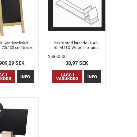
lt Sandwichskilt
Bakre stöd lutande - RA2 -
" 70x135 cm Deluxe
för ALU & Woodline ramar
(utan ram)
25860-00
909,29 SEK
38,97 SEK