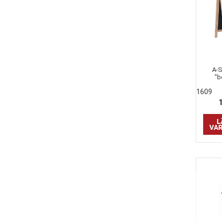
A-S
"b
1609