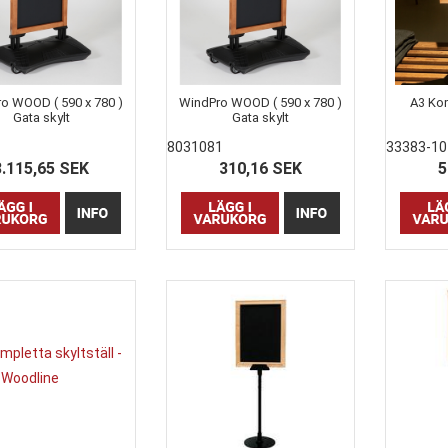
o WOOD ( 590 x 780 )
WindPro WOOD ( 590 x 780 )
A3 Kom
Gata skylt
Gata skylt
8031081
33383-10
3.115,65 SEK
310,16 SEK
5