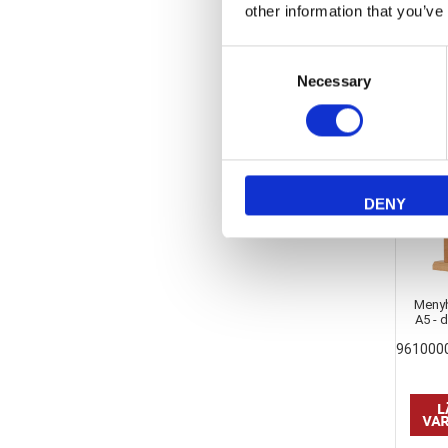
other information that you’ve
Consent
Necessary
Selection
DENY
Menyh
A5 - 
961000