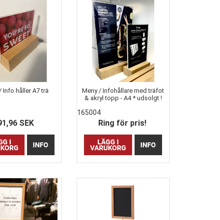
 Info håller A7 trä
Meny / Infohållare med träfot
& akryl topp - A4 * udsolgt !
165004
91,96 SEK
Ring för pris!