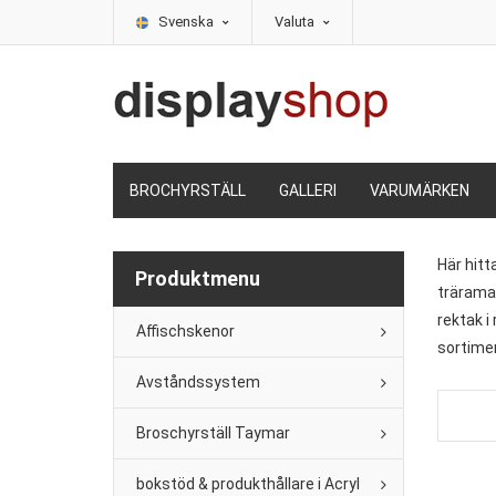
Svenska
Valuta
BROCHYRSTÄLL
GALLERI
VARUMÄRKEN
Här hitt
Produktmenu
träramar
rektak i
Affischskenor
sortimen
Avståndssystem
Broschyrställ Taymar
bokstöd & produkthållare i Acryl