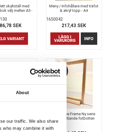
tt skyltställ med
Meny / Infohållare med träfot
 bok välj mellan A5 -
& akryl topp - A4
A4 - A3
6130
1650042
86,78 SEK
217,43 SEK
About
fotstöd till A3+A2
Woodline Frame Ny serie
dline träramar
med sluttande fotbotten
se our traffic. We also share
15380
ers who may combine it with