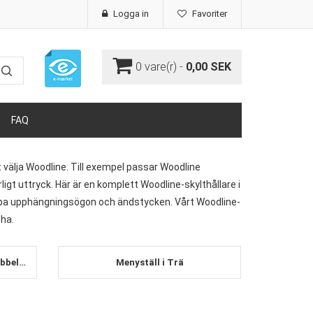
Logga in
Favoriter
0
vare(r) -
0,00 SEK
FAQ
tt välja Woodline. Till exempel passar Woodline
ligt uttryck. Här är en komplett Woodline-skylthållare i
 köpa upphängningsögon och ändstycken. Vårt Woodline-
 ha.
Menyhållare öppen träram - dubbelsidig
Menyställ i Trä