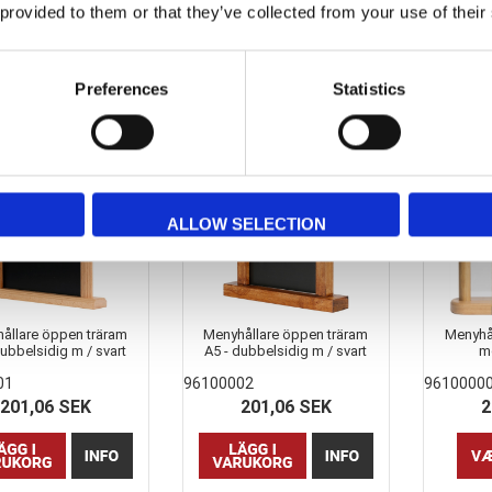
169,89 SEK
101,31 SEK
1
 provided to them or that they’ve collected from your use of their
Preferences
Statistics
ALLOW SELECTION
ållare öppen träram
Menyhållare öppen träram
Menyhå
dubbelsidig m / svart
A5 - dubbelsidig m / svart
m
tavla
tavla mörklackad
01
96100002
9610000
201,06 SEK
201,06 SEK
2