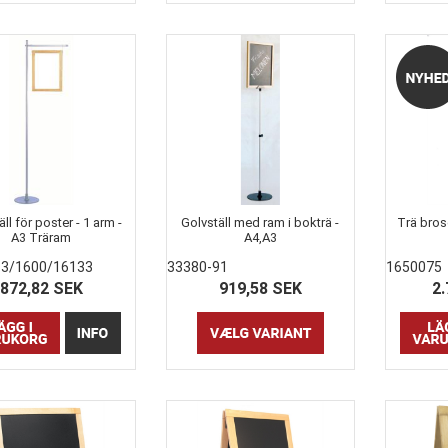
ll för poster - 1 arm -
Golvställ med ram i bokträ -
Trä brosc
A3 Träram
A4,A3
33/1600/16133
33380-91
1650075
872,82 SEK
919,58 SEK
2.