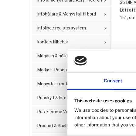
Info & Meny/hållare Acryl Plexirom
3 x DIN
Lätt att
Infohållare & Menyställ til bord
151, cm
Infoline / registersystem
kontorstillbehör
Magasin & hållare för vägg
Markør - Posca Tush
Consent
Menyställ i metal
Prisskylt & Info Black Metal
This website uses cookies
We use cookies to personalis
Pris-klemme Vision Line Klar plast
information about your use of
other information that you’ve
Product & Shelf management