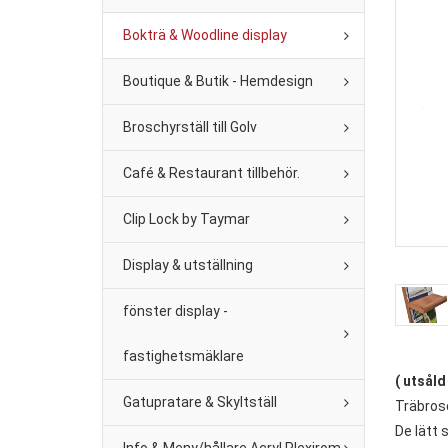
Bokträ & Woodline display
Boutique & Butik - Hemdesign
Broschyrställ till Golv
Café & Restaurant tillbehör.
Clip Lock by Taymar
Display & utställning
fönster display -
fastighetsmäklare
( utsåld 
Gatupratare & Skyltställ
Träbrosc
De lätt 