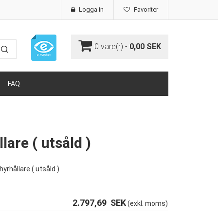
Logga in
Favoriter
0
vare(r) -
0,00 SEK
FAQ
lare ( utsåld )
yrhållare ( utsåld )
2.797,69
SEK
(exkl. moms)