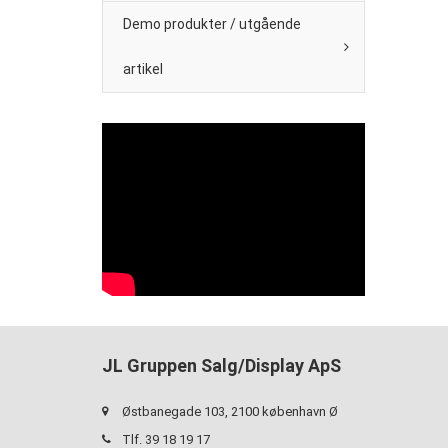
Demo produkter / utgående
artikel
JL Gruppen Salg/Display ApS
Østbanegade 103, 2100 københavn Ø
Tlf. 39 18 19 17