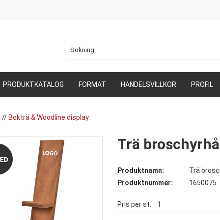
PRODUKTKATALOG
FORMAT
HANDELSVILLKOR
PROFIL
i
//
Bokträ & Woodline display
Trä broschyrhål
Produktnamn:
Trä brosch
Produktnummer:
1650075
Pris per st.
1