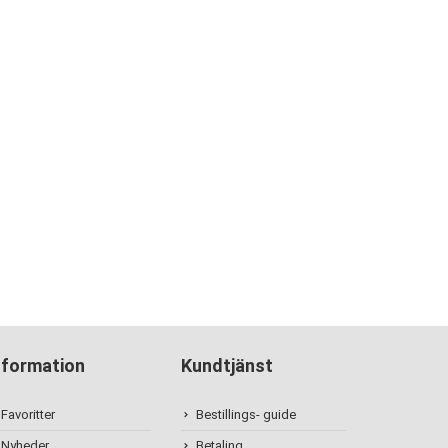
nformation
Kundtjänst
Favoritter
Bestillings- guide
Nyheder
Betaling