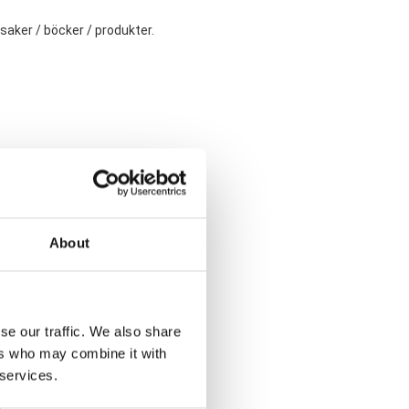
ksaker / böcker / produkter.
 att
kontakta
oss.
About
se our traffic. We also share
ers who may combine it with
 services.