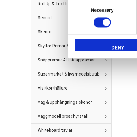
Consent
Roll Up & Textile banner
Necessary
Selection
Securit
Skenor
Skyltar Ramar A2 -A6
DENY
Snäppramar ALU-Klappramar
Supermarket & livsmedelsbutik
Visitkorthållare
Väg & upphängnings skenor
Väggmodell broschyrställ
Whiteboard tavlar