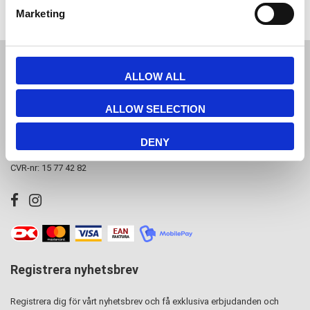
Marketing
JL Gruppen Salg/Display ApS
ALLOW ALL
Østbanegade 103, 2100 københavn Ø
ALLOW SELECTION
Tlf. 39 18 19 17
info@displayshop.dk
DENY
CVR-nr: 15 77 42 82
Registrera nyhetsbrev
Registrera dig för vårt nyhetsbrev och få exklusiva erbjudanden och