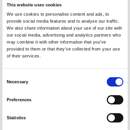
postkortholder 9 x A6 Metall
postkortholder 9 x A6 Metall
This website uses cookies
900010162
900010163
We use cookies to personalise content and ads, to
1.005,30 SEK
137,16 SEK
provide social media features and to analyse our traffic.
We also share information about your use of our site with
our social media, advertising and analytics partners who
may combine it with other information that you’ve
provided to them or that they’ve collected from your use
of their services.
Consent
Necessary
Selection
Klämmor till Väg skenor/Par
Preferences
206CLW
6,00 SEK
Statistics