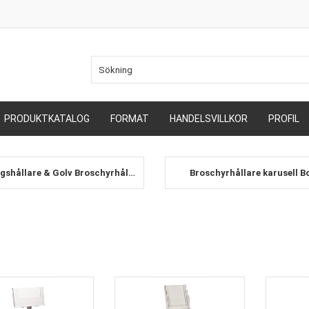
PRODUKTKATALOG
FORMAT
HANDELSVILLKOR
PROFIL
Tidningshållare & Golv Broschyrhållare
Broschyrhållare karusell B