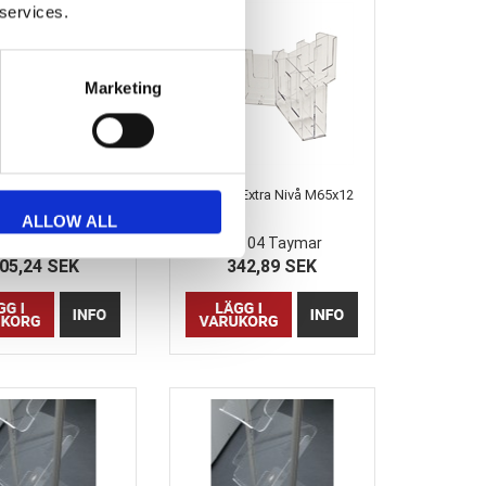
 services.
Marketing
r Extra Nivå A4x6
Taymar Extra Nivå M65x12
ALLOW ALL
230 Taymar
195-12CA104 Taymar
05,24 SEK
342,89 SEK