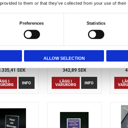
 provided to them or that they’ve collected from your use of their
Preferences
Statistics
ymar Mix & Match
Taymar Extra Nivå A5x6
Tayma
rrställ / broschyrställ
ALLOW SELECTION
tt inkl. 3 nivåer efter
1
196-6CA160 Taymar
197-6CA
eget önskemål.
3.335,41 SEK
342,89 SEK
4