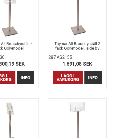
A4 Broschyrställ 4
Taymar A5 Broschyrställ 2
ck Golvmodell
fack Golvmodell, side by
side
30
287 AS2155
800,19 SEK
1.691,08 SEK