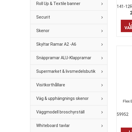
Roll Up & Textile banner
141-12
Securit
Skenor
Skyltar Ramar A2 -A6
Snäppramar ALU-Klappramar
Supermarket & livsmedelsbutik
Visitkorthållare
Väg & upphängnings skenor
Flex 
Väggmodell broschyrställ
59952
Whiteboard tavlar