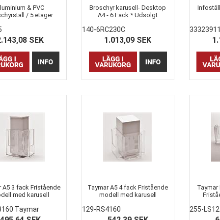
luminium & PVC
Broschyr karusell- Desktop
Infostä
chyrställ / 5 etager
A4 - 6 Fack * Udsolgt
5
140-6RC230C
3332391
2.143,08 SEK
1.013,09 SEK
1.
 A5 3 fack Fristående
Taymar A5 4 fack Fristående
Taymar 
dell med karusell
modell med karusell
Frist
3160 Taymar
129-RS4160
255-LS12
495,64 SEK
542,39 SEK
6