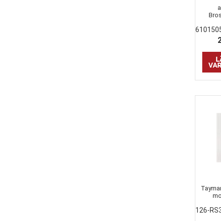
a
Bros
610150
Taymar
mo
126-RS