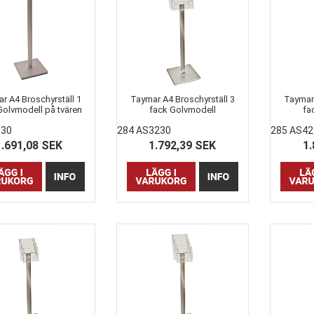
r A4 Broschyrställ 1
Taymar A4 Broschyrställ 3
Taymar 
Golvmodell på tvären
fack Golvmodell
fa
330
284 AS3230
285 AS42
1.691,08 SEK
1.792,39 SEK
1.