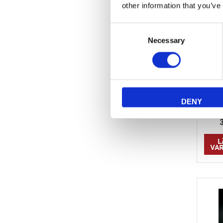
other information that you’ve
Consent
Necessary
Selection
Ta
Golvsnu
DENY
Komple
194-CA