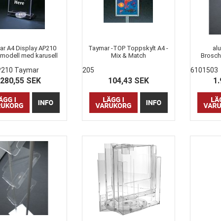
r A4 Display AP210
Taymar -TOP Toppskylt A4 -
al
modell med karusell
Mix & Match
Broschy
P210 Taymar
205
6101503
280,55 SEK
104,43 SEK
1.