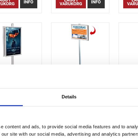
ltistand 2 sida -
Multistand 2 sida -
Mul
lsidig A2 Aluklap /
Dubbelsidig A3 Aluklap /
Dubbel
Snap Ramar
Snap Ramar
99
33324-95
33324-94
Details
4.596,32 SEK
2.258,42 SEK
1.
e content and ads, to provide social media features and to analy
 our site with our social media, advertising and analytics partn