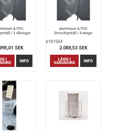
uminium & PVC
aluminium & PVC
rställ / 3 våningar
Broschyrställ / 4 etage
6101504
995,01 SEK
2.088,53 SEK