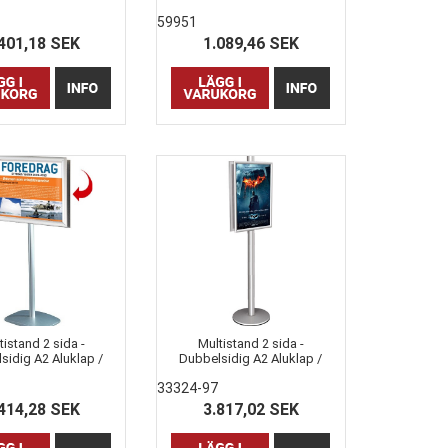
59951
401,18 SEK
1.089,46 SEK
tistand 2 sida -
Multistand 2 sida -
sidig A2 Aluklap /
Dubbelsidig A2 Aluklap /
Snap Ramar
Snap Ramar
33324-97
414,28 SEK
3.817,02 SEK