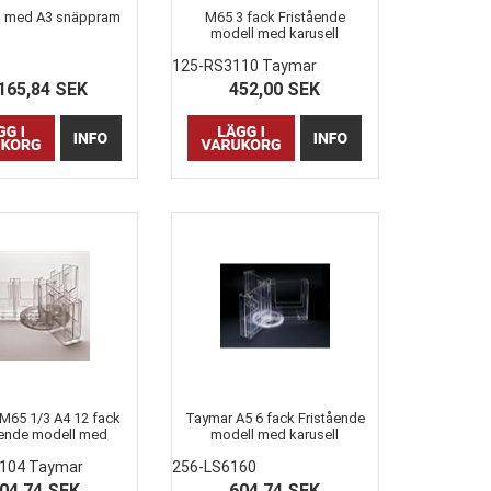
ll med A3 snäppram
M65 3 fack Fristående
modell med karusell
1
125-RS3110 Taymar
165,84 SEK
452,00 SEK
M65 1/3 A4 12 fack
Taymar A5 6 fack Fristående
ående modell med
modell med karusell
karusell
104 Taymar
256-LS6160
04,74 SEK
604,74 SEK