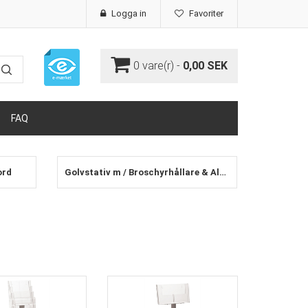
Logga in
Favoriter
0
vare(r) -
0,00 SEK
FAQ
ord
Golvstativ m / Broschyrhållare & Aluklap/Snap ramar