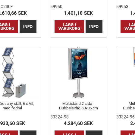
6xA4/12xM65, svart
RC230F
59950
59953
2.610,66 SEK
1.401,18 SEK
1.
Broschyrställ, 6 x A5,
Multistand 2 sida -
Mul
med fodral
Dubbelsidig 60x85 cm
Dubbel
Aluklap / Snap Ramar
33324-98
33324-96
933,60 SEK
4.284,60 SEK
2.