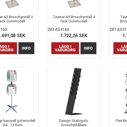
r A5 Broschyrställ 3
Taymar A5 Broschyrställ 4
Tay
ack Golvmodell
fack Golvmodell
Bros
3160
283 AS4160
281 AS41
1.691,08 SEK
1.722,26 SEK
1.
r karusell golvmodell
Design Stativgolv,
Flex Br
- A4 - 12 Rum
broschyrhållare