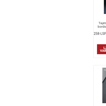
Tayma
bords
258-LS