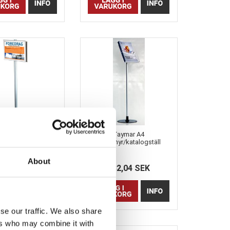
tistand 2 sida -
Taymar A4
sidig A4 Aluklap /
Broschyr/katalogställ
Snap Ramar
golvstativ - PS1
6150410
About
946,70 SEK
932,04 SEK
se our traffic. We also share
ers who may combine it with