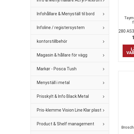
Info & Meny/hållare Acryl Plexirom
Infohållare & Menyställ til bord
Tayma
f
Infoline / registersystem
280 AS
kontorstillbehör
Magasin & hållare för vägg
Markør - Posca Tush
Menyställ i metal
Prisskylt & Info Black Metal
Pris-klemme Vision Line Klar plast
Product & Shelf management
Broschy