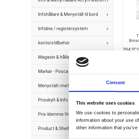
Info & Meny/hållare Acryl Plexirom
Infohållare & Menyställ til bord
Infoline / registersystem
T
Brosc
kontorstillbehör
294 2C
Magasin & hållare för vägg
Markør - Posca Tush
Consent
Menyställ i metal
Prisskylt & Info Black Metal
This website uses cookies
We use cookies to personalis
Pris-klemme Vision Line Klar plast
information about your use of
other information that you’ve
Product & Shelf management