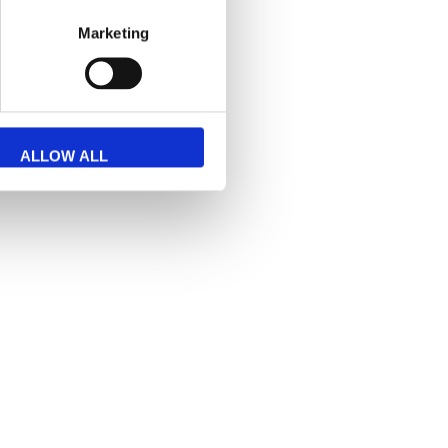
Marketing
ymar 8 fack A5
roschyrställ
0
86,53 SEK
ALLOW ALL