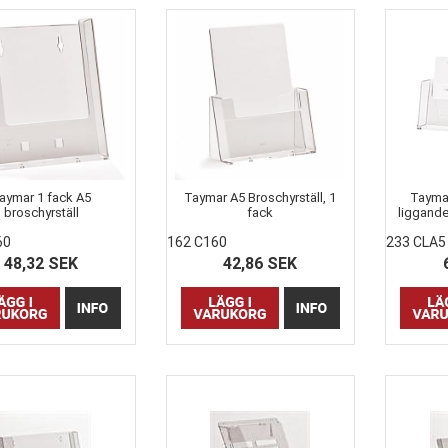
aymar 1 fack A5
Taymar A5 Broschyrställ, 1
Taymar
broschyrställ
fack
liggande
60
162 C160
233 CLA5
48,32 SEK
42,86 SEK