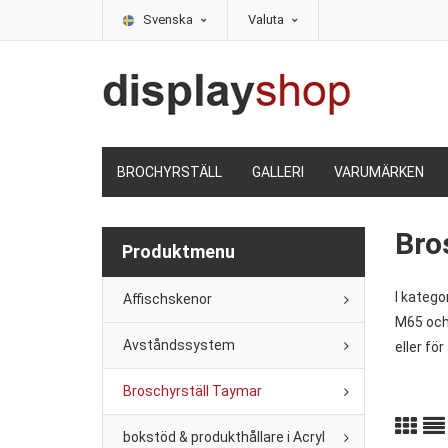
Svenska
Valuta
BROCHYRSTÄLL
GALLERI
VARUMÄRKEN
Bro
Produktmenu
I katego
Affischskenor
M65 och 
Avståndssystem
eller för
Broschyrställ Taymar
bokstöd & produkthållare i Acryl