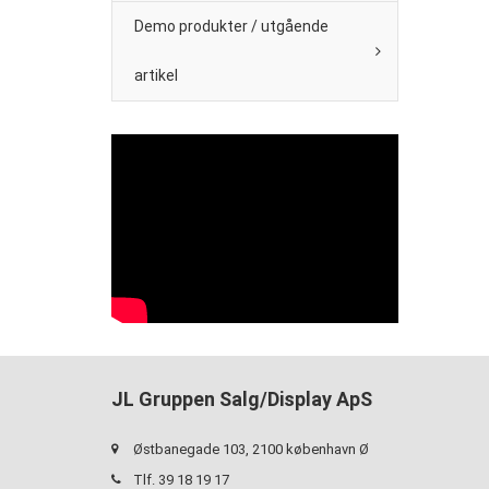
Demo produkter / utgående
artikel
JL Gruppen Salg/Display ApS
Østbanegade 103, 2100 københavn Ø
Tlf. 39 18 19 17