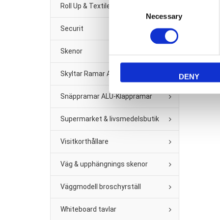
Consent
Roll Up & Textile banner
Necessary
Selection
T
Securit
188 3C
Skenor
Skyltar Ramar A2 -A6
DENY
Snäppramar ALU-Klappramar
Supermarket & livsmedelsbutik
Visitkorthållare
Väg & upphängnings skenor
Väggmodell broschyrställ
Whiteboard tavlar