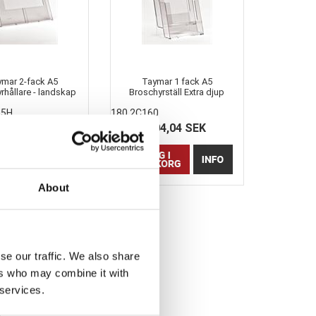
ymar 2-fack A5
Taymar 1 fack A5
rhållare - landskap
Broschyrställ Extra djup
55H
180 2C160
95,07 SEK
104,04 SEK
About
se our traffic. We also share
ers who may combine it with
 services.