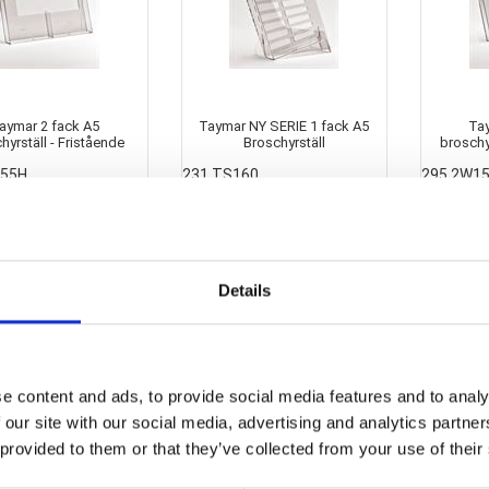
aymar 2 fack A5
Taymar NY SERIE 1 fack A5
Ta
hyrställ - Fristående
Broschyrställ
broschy
155H
231 TS160
295 2W1
91,96 SEK
65,46 SEK
Details
e content and ads, to provide social media features and to analy
 our site with our social media, advertising and analytics partn
 provided to them or that they’ve collected from your use of their