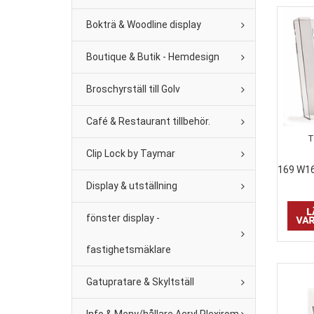
Bokträ & Woodline display
Boutique & Butik - Hemdesign
Broschyrställ till Golv
Café & Restaurant tillbehör.
T
Clip Lock by Taymar
169 W1
Display & utställning
fönster display -
fastighetsmäklare
Gatupratare & Skyltställ