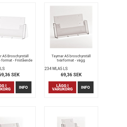
 A5 Broschyrställ
Taymar A5 broschyrställ
 format - Fristående
tvärformat - vägg
 LS
234 WLA5 LS
69,36 SEK
69,36 SEK