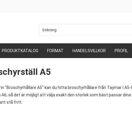
PRODUKTKATALOG
FORMAT
HANDELSVILLKOR
PROFIL
schyrställ A5
rin "Broschyrhållare A5" kan du hitta broschyrhållare från Taymar i A5-
A6, så det är möjligt att välja exakt den storlek som bäst passar dina
 att stå fritt.