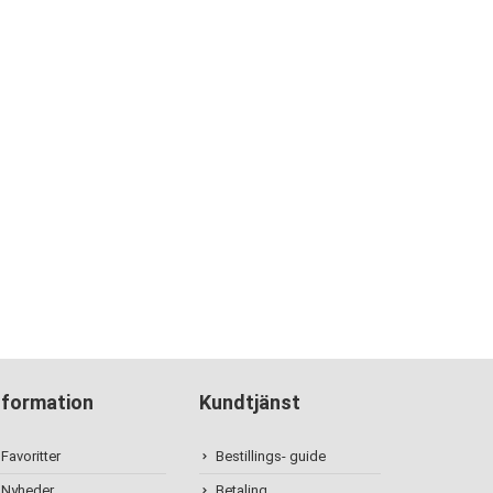
nformation
Kundtjänst
Favoritter
Bestillings- guide
Nyheder
Betaling