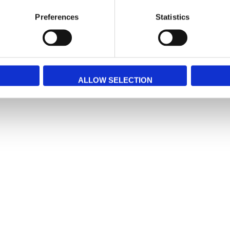
Preferences
Statistics
aymar 3 fack A5
Taymar 4 fack A5
Ta
Broschyrställ
Broschyrställ
B
160
181 4C160
189 8C16
127,81 SEK
138,72 SEK
3
ALLOW SELECTION