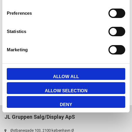
Preferences
Meny / Infohållare med träfot
& akryl topp - A4 * udsolgt !
Statistics
Ring för pris!
Marketing
ALLOW ALL
Om du har några frågor är du välkommen att
kontakta
oss.
ALLOW SELECTION
DENY
JL Gruppen Salg/Display ApS
Østbanegade 103, 2100 københavn Ø