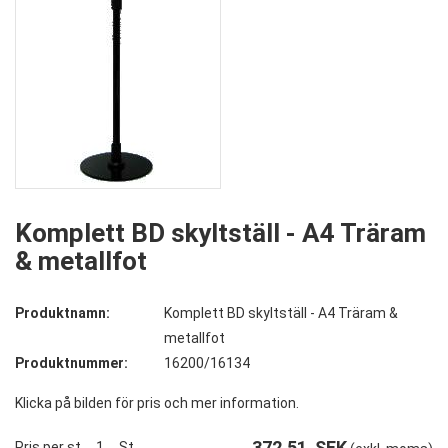
Komplett BD skyltställ - A4 Träram
& metallfot
Produktnamn:
Komplett BD skyltställ - A4 Träram &
metallfot
Produktnummer:
16200/16134
Klicka på bilden för pris och mer information.
372,51
SEK
Pris per st.
1
St