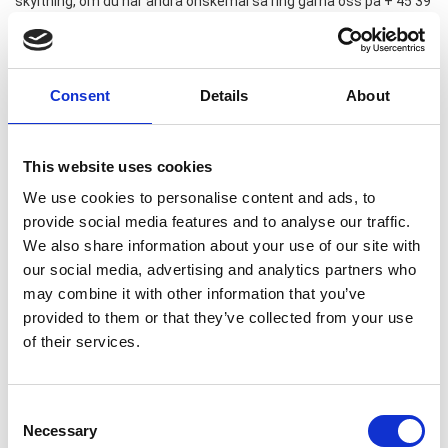
skyltning, om du har andra önskemål så ring gärna oss på + 45 39
18 19 17 och hör närmre!
Liknande varor
Consent
Details
About
This website uses cookies
We use cookies to personalise content and ads, to
provide social media features and to analyse our traffic.
Tillbehör - Tuschpenna (PWE-
Tillbehör - Tuschpenna
5M) till A-skylt etc.
15mm till A-skylt etc.
We also share information about your use of our site with
76,37 SEK
60,01 SEK
our social media, advertising and analytics partners who
may combine it with other information that you’ve
provided to them or that they’ve collected from your use
of their services.
Consent
Necessary
Selection