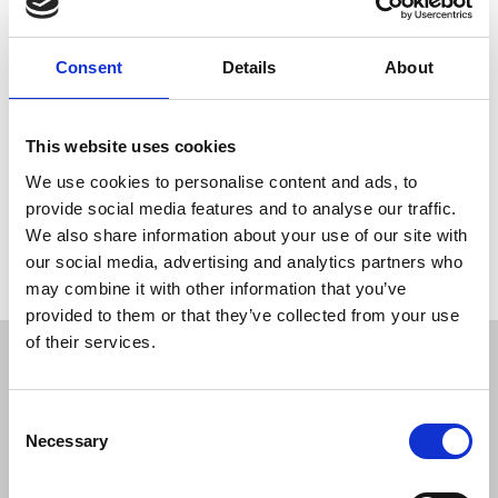
Broschyrhållare med träfot A5
• Tillverkad i PMMA och äkta trä.
• Diamantpolerade kanter
Consent
Details
About
​• Snabbt och enkelt att installera och ställa upp affischer på din
disk eller hylla
This website uses cookies
We use cookies to personalise content and ads, to
provide social media features and to analyse our traffic.
We also share information about your use of our site with
Om du har några frågor är du välkommen att
kontakta
oss.
our social media, advertising and analytics partners who
may combine it with other information that you’ve
provided to them or that they’ve collected from your use
of their services.
JL Gruppen Salg/Display ApS
Østbanegade 103, 2100 københavn Ø
Consent
Necessary
Selection
Tlf. 39 18 19 17
info@displayshop.dk