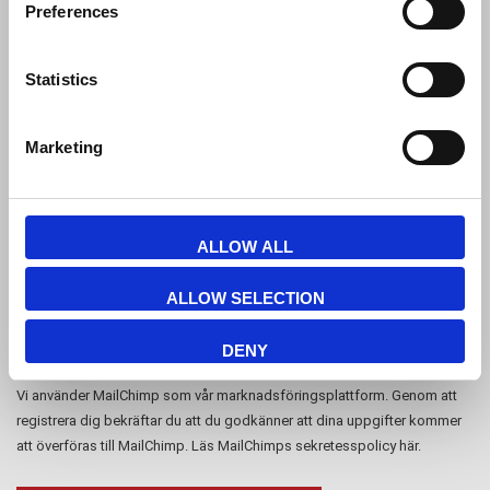
Preferences
CVR-nr: 15 77 42 82
Statistics
Marketing
Registrera nyhetsbrev
Registrera dig för vårt nyhetsbrev och få exklusiva erbjudanden och
ALLOW ALL
nyheter från webbshopen. Du kan när som helst registrera din
registrering igen.
ALLOW SELECTION
DENY
Vi använder MailChimp som vår marknadsföringsplattform. Genom att
registrera dig bekräftar du att du godkänner att dina uppgifter kommer
att överföras till MailChimp. Läs MailChimps sekretesspolicy
här
.