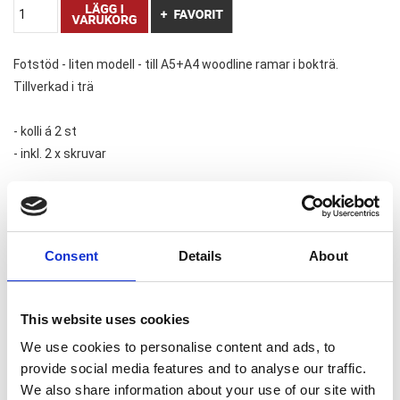
Fotstöd - liten modell - till A5+A4 woodline ramar i bokträ.
Tillverkad i trä
- kolli á 2 st
- inkl. 2 x skruvar
Woodlines ramar i bokträ kan köpas här i shoppen.
Liknande varor
Consent
Details
About
This website uses cookies
We use cookies to personalise content and ads, to
provide social media features and to analyse our traffic.
We also share information about your use of our site with