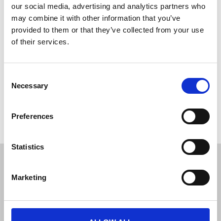
Träram i bok - A4
our social media, advertising and analytics partners who
may combine it with other information that you’ve
253,27 SEK
provided to them or that they’ve collected from your use
of their services.
Consent
Necessary
Selection
Om du har några frågor är du välkommen att
kontakta
oss.
Preferences
Statistics
JL Gruppen Salg/Display ApS
Marketing
Østbanegade 103, 2100 københavn Ø
Tlf. 39 18 19 17
info@displayshop.dk