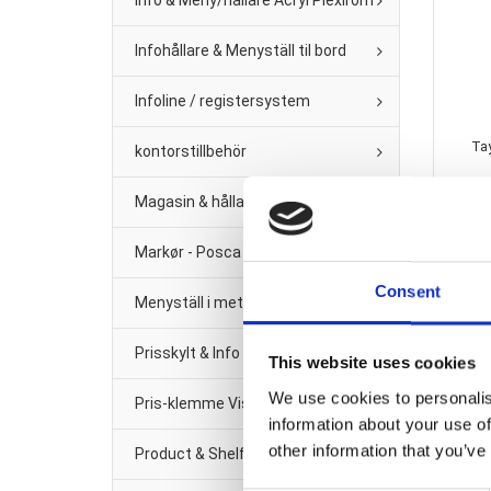
Info & Meny/hållare Acryl Plexirom
Infohållare & Menyställ til bord
Infoline / registersystem
Tay
kontorstillbehör
Magasin & hållare för vägg
Markør - Posca Tush
Consent
Menyställ i metal
Prisskylt & Info Black Metal
This website uses cookies
We use cookies to personalis
Pris-klemme Vision Line Klar plast
information about your use of
other information that you’ve
Product & Shelf management