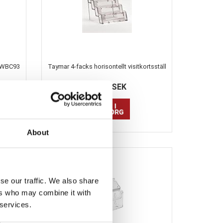
l WBC93
Taymar 4-facks horisontellt visitkortsställ
73,25 SEK
About
se our traffic. We also share
ers who may combine it with
 services.