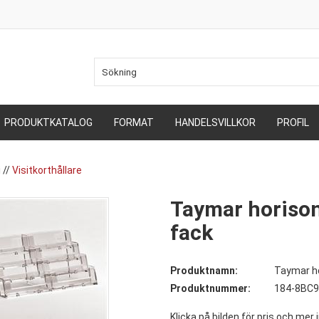
PRODUKTKATALOG
FORMAT
HANDELSVILLKOR
PROFIL
i
//
Visitkorthållare
Taymar horisont
fack
Produktnamn:
Taymar ho
Produktnummer:
184-8BC
Klicka på bilden för pris och mer