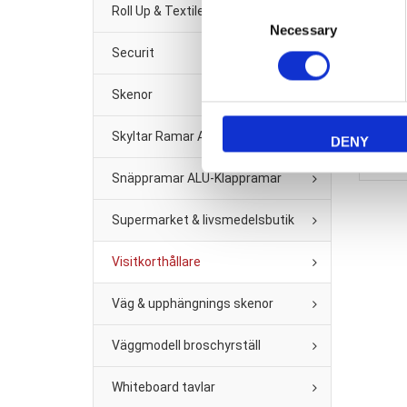
Consent
Roll Up & Textile banner
Necessary
Selection
Securit
Tayma
Skenor
Skyltar Ramar A2 -A6
DENY
Snäppramar ALU-Klappramar
Supermarket & livsmedelsbutik
Visitkorthållare
Väg & upphängnings skenor
Väggmodell broschyrställ
Whiteboard tavlar