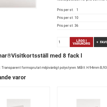
Pris per st.
1
Pris per st.
10
Pris per st.
36
ar®Visitkortsställ med 8 fack l
: Transparent formsprutat miljövänligt polystyren. Mått: H:94mm B;93 D
ande varor