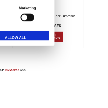
Marketing
 on'
Visitkortsställ med lock - utomhus
74,81 SEK
ALLOW ALL
 att
kontakta
oss.