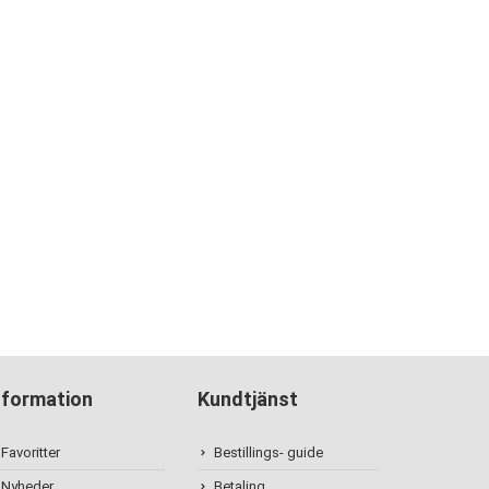
nformation
Kundtjänst
Favoritter
Bestillings- guide
Nyheder
Betaling