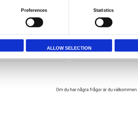
Preferences
Statistics
r visitkortsställ stående format
Taymar visitkortsställ med 'clip
40,52 SEK
40,52 SEK
ALLOW SELECTION
Om du har några frågor är du välkommen