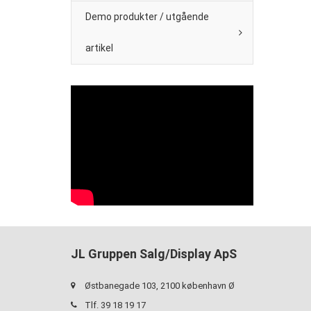
Demo produkter / utgående
artikel
JL Gruppen Salg/Display ApS
Østbanegade 103, 2100 københavn Ø
Tlf. 39 18 19 17