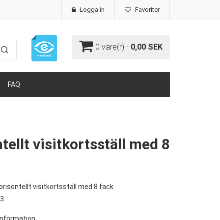
Logga in
Favoriter
0
vare(r) -
0,00 SEK
FAQ
ellt visitkortsställ med 8
risontellt visitkortsställ med 8 fack
93
 information.