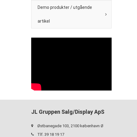
Demo produkter / utgående
artikel
JL Gruppen Salg/Display ApS
Østbanegade 103, 2100 københavn Ø
Tlf. 39 18 19 17