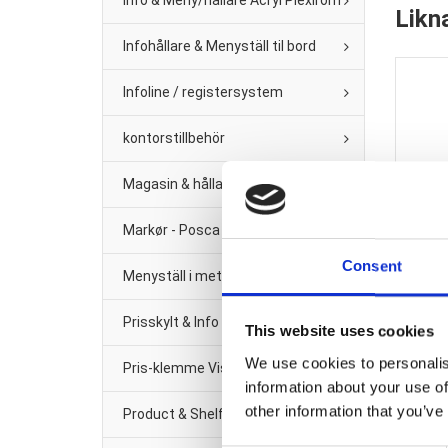
Info & Meny/hållare Acryl Plexirom
Likn
Infohållare & Menyställ til bord
Infoline / registersystem
kontorstillbehör
Magasin & hållare för vägg
Markør - Posca Tush
Consent
Menyställ i metal
Tillbe
Prisskylt & Info Black Metal
This website uses cookies
We use cookies to personalis
Pris-klemme Vision Line Klar plast
information about your use of
other information that you’ve
Product & Shelf management