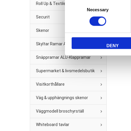
Consent
Roll Up & Textile banner
Necessary
Selection
Securit
Skenor
Skyltar Ramar A2 -A6
DENY
Snäppramar ALU-Klappramar
Supermarket & livsmedelsbutik
Visitkorthållare
Väg & upphängnings skenor
Väggmodell broschyrställ
Whiteboard tavlar