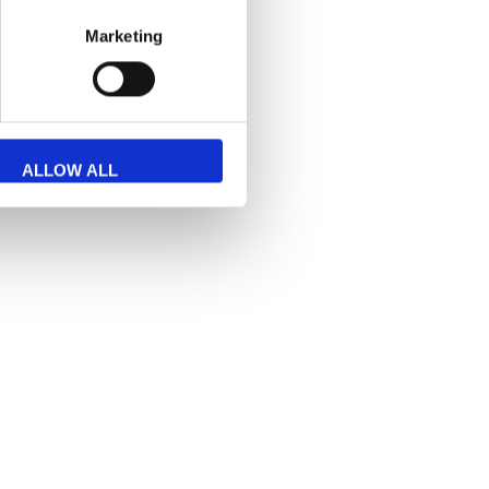
Marketing
 att
kontakta
oss.
ALLOW ALL