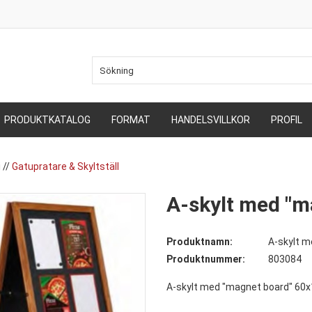
PRODUKTKATALOG
FORMAT
HANDELSVILLKOR
PROFIL
i
//
Gatupratare & Skyltställ
A-skylt med "m
Produktnamn:
A-skylt 
Produktnummer:
803084
A-skylt med "magnet board" 60