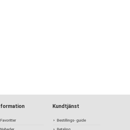
nformation
Kundtjänst
Favoritter
Bestillings- guide
Nyheder
Betaling