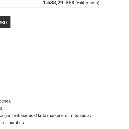
1.683,29
SEK
(exkl. moms)
agnet.
s.
ka (vattenbaserade) krita markörer som torkas av
örer inomhus.