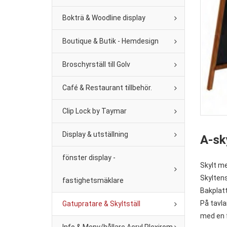
Bokträ & Woodline display
Boutique & Butik - Hemdesign
Broschyrställ till Golv
Café & Restaurant tillbehör.
Clip Lock by Taymar
Display & utställning
A-sk
fönster display -
Skylt me
Skyltens
fastighetsmäklare
Bakplatt
På tavl
Gatupratare & Skyltställ
med en f