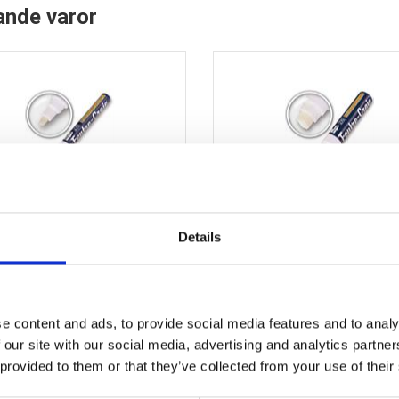
ande varor
Details
hör - Tuschpenna (PWE-5M) till A-
Tillbehör - Tuschpenna 15mm till 
skylt etc.
etc.
76,37 SEK
60,01 SEK
e content and ads, to provide social media features and to analy
 our site with our social media, advertising and analytics partn
 provided to them or that they’ve collected from your use of their