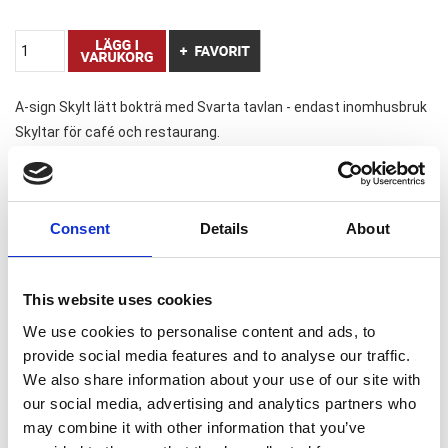
A-sign Skylt lätt bokträ med Svarta tavlan - endast inomhusbruk
Skyltar för café och restaurang.
Liknande varor
Consent
Details
About
This website uses cookies
We use cookies to personalise content and ads, to
Tillbehör - Tuschpenna (PWE-
Tillbehör - Tuschpenna
5M) till A-skylt etc.
15mm till A-skylt etc.
provide social media features and to analyse our traffic.
76,37 SEK
60,01 SEK
We also share information about your use of our site with
our social media, advertising and analytics partners who
may combine it with other information that you’ve