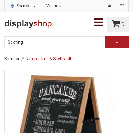
Svenska
Valuta
0
Kategori
//
Gatupratare & Skyltställ