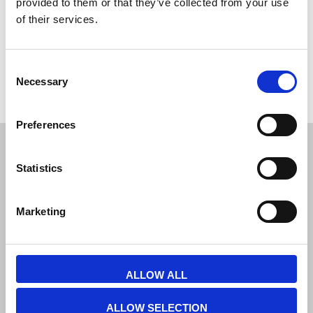
provided to them or that they’ve collected from your use
of their services.
Consent
Om du har några frågor är du välkommen att
kontakta
oss.
Necessary
Selection
Preferences
JL Gruppen Salg/Display ApS
Statistics
Østbanegade 103, 2100 københavn Ø
Tlf. 39 18 19 17
Marketing
info@displayshop.dk
CVR-nr: 15 77 42 82
ALLOW ALL
ALLOW SELECTION