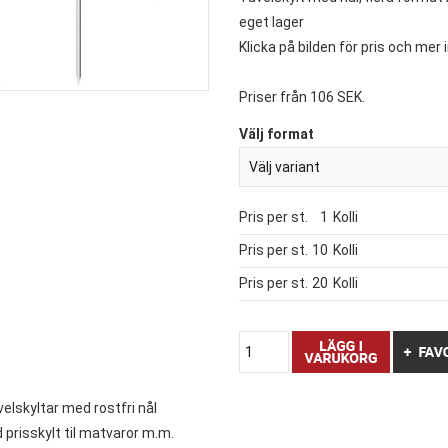
eget lager
Klicka på bilden för pris och mer
Priser från 106 SEK.
Välj format
Pris per st.
1
Kolli
Pris per st.
10
Kolli
Pris per st.
20
Kolli
velskyltar med rostfri nål
prisskylt til matvaror m.m.