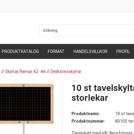
PRODUKTKATALOG
FORMAT
HANDELSVILLKOR
PROFIL
i
//
Skyltar Ramar A2 -A6
//
Delikatesskyltar
10 st tavelskylt
storlekar
Produktnamn:
10 st tave
Produktnummer:
80105 te
Tavelskylt med nål, flera format 