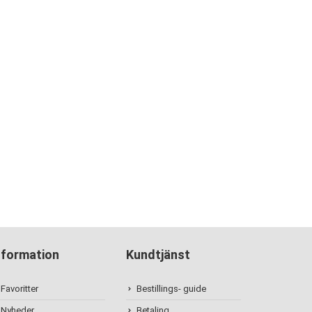
nformation
Kundtjänst
Favoritter
Bestillings- guide
Nyheder
Betaling