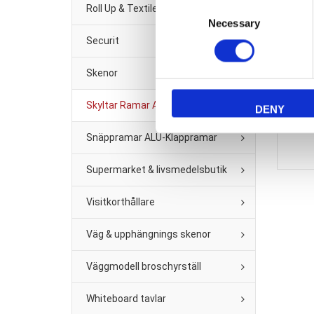
Consent
Roll Up & Textile banner
Necessary
Selection
Securit
Skenor
Tillbe
Skyltar Ramar A2 -A6
DENY
Snäppramar ALU-Klappramar
Supermarket & livsmedelsbutik
Visitkorthållare
Väg & upphängnings skenor
Väggmodell broschyrställ
Whiteboard tavlar