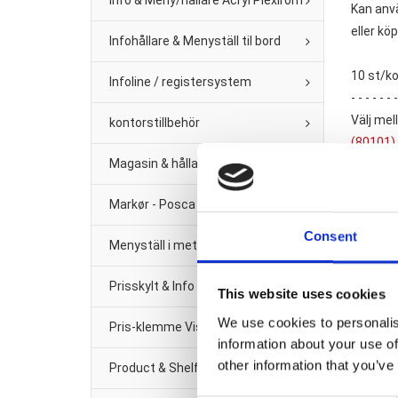
Info & Meny/hållare Acryl Plexirom
Kan anvä
eller kö
Infohållare & Menyställ til bord
10 st/kol
Infoline / registersystem
- - - - - - -
Välj mell
kontorstillbehör
(80101)
Magasin & hållare för vägg
(80102)
(80103)
Markør - Posca Tush
(80104)
- - - - - - -
Consent
Menyställ i metal
Likn
Prisskylt & Info Black Metal
This website uses cookies
We use cookies to personalis
Pris-klemme Vision Line Klar plast
information about your use of
other information that you’ve
Product & Shelf management