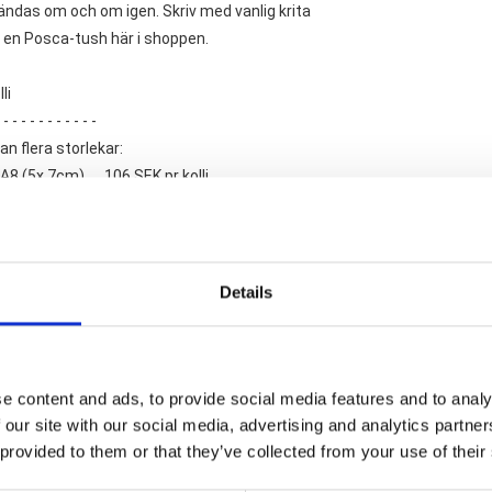
ndas om och om igen. Skriv med vanlig krita
p en Posca-tush här i shoppen.
li
 - - - - - - - - - - -
an flera storlekar:
A8 (5x 7cm)......106 SEK pr kolli.
A7 (7x10cm).....123 SEK pr kolli.
(12x8 cm)..........134 SEK pr kolli.
A6 (10x15cm)...169 SEK pr kolli.
 - - - - - - - - - - -
Details
ande varor
e content and ads, to provide social media features and to analy
 our site with our social media, advertising and analytics partn
 provided to them or that they’ve collected from your use of their