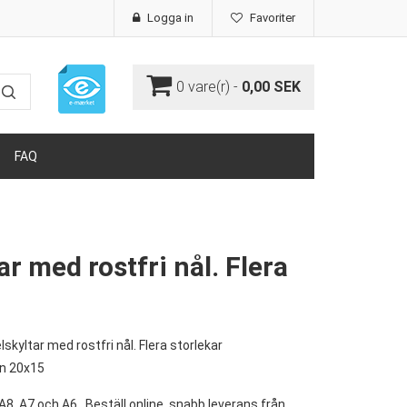
Logga in
Favoriter
0
vare(r) -
0,00 SEK
FAQ
ar med rostfri nål. Flera
lskyltar med rostfri nål. Flera storlekar
rn 20x15
A8, A7 och A6, Beställ online, snabb leverans från