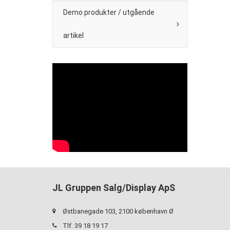
Demo produkter / utgående
artikel
JL Gruppen Salg/Display ApS
Østbanegade 103, 2100 københavn Ø
Tlf. 39 18 19 17